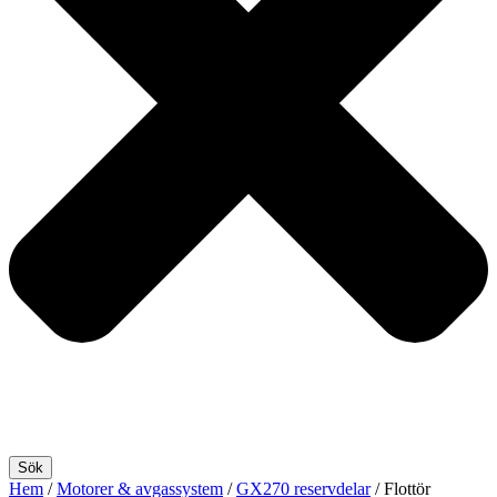
Sök
Hem
/
Motorer & avgassystem
/
GX270 reservdelar
/ Flottör