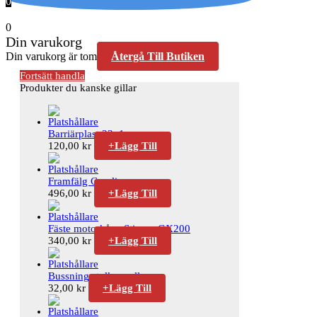
0
0
Din varukorg
Din varukorg är tom
Återgå Till Butiken
Fortsätt handla
Produkter du kanske gillar
Barriärplast 23x1cm
120,00
kr
+
Lägg Till
Framfälg Caroli
496,00
kr
+
Lägg Till
Fäste motorkåpa Stinger GX200
340,00
kr
+
Lägg Till
Bussning stolkonsoll
32,00
kr
+
Lägg Till