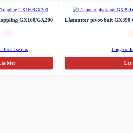
koppling GX160/GX200
Låsmutter pivot-bult GX39
 för att se pris
Logga in för
Läs Mer
Läs