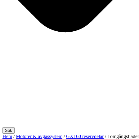
Sök
Hem
/
Motorer & avgassystem
/
GX160 reservdelar
/ Tomgångsfjäd