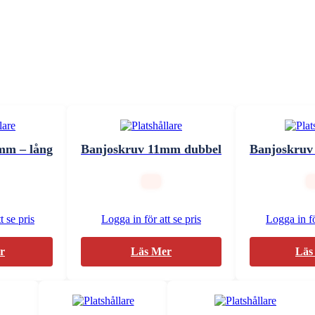
mm – lång
Banjoskruv 11mm dubbel
Banjoskruv
t se pris
Logga in för att se pris
Logga in fö
r
Läs Mer
Läs