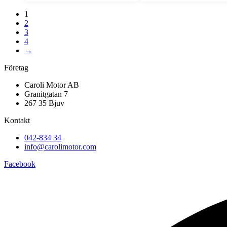
1
2
3
4
→
Företag
Caroli Motor AB
Granitgatan 7
267 35 Bjuv
Kontakt
042-834 34
info@carolimotor.com
Facebook