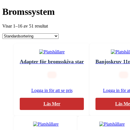
Bromssystem
Visar 1–16 av 51 resultat
Adapter för bromsskiva star
Banjoskruv 11
Logga in för att se pris
Logga in för at
Läs Mer
Läs Me