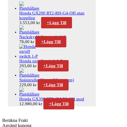
Honda GX200 RT2-RH-G4-OH utan
koppling
3.553,00
kr
+
Lägg Till
Nackskydd fäste underfall
78,00
kr
+
Lägg Till
Honda on/off switch 1-P
293,00
kr
+
Lägg Till
Spännrulle 42mm (30mm rem)
229,00
kr
+
Lägg Till
Honda GX390 RT2-SM-ES-OH mod
12.980,00
kr
+
Lägg Till
Beräkna Frakt
Använd kupong