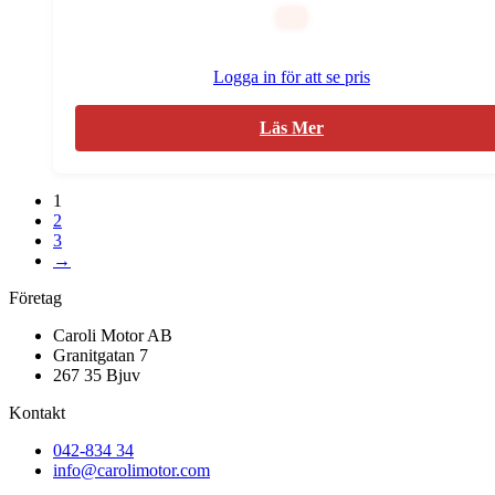
Logga in för att se pris
Läs Mer
1
2
3
→
Företag
Caroli Motor AB
Granitgatan 7
267 35 Bjuv
Kontakt
042-834 34
info@carolimotor.com