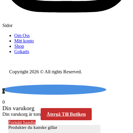
Sidor
Om Oss
Mitt konto
Shop
Gokarts
Copyright 2026 © All rights Reserved.
Hemsida Webbdesign
Interwebsite Webbyrå
0
0
Din varukorg
Din varukorg är tom
Återgå Till Butiken
Fortsätt handla
Produkter du kanske gillar